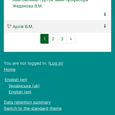
Жеденова В.М.
Архів В.М.
(current)
Next
1
2
3
»
You are not logged in. (
Log in
)
Home
English ‎(en)‎
Українська ‎(uk)‎
English ‎(en)‎
Data retention summary
Switch to the standard theme