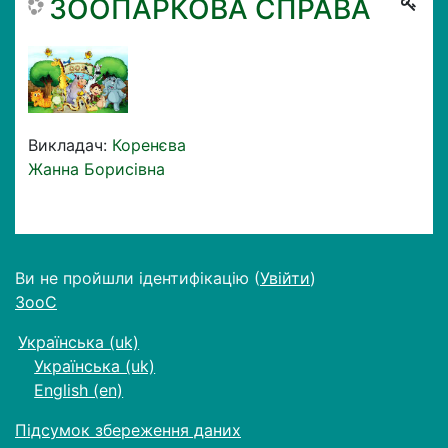
ЗООПАРКОВА СПРАВА
Викладач:
Коренєва
Жанна Борисівна
Ви не пройшли ідентифікацію (
Увійти
)
ЗооС
Українська ‎(uk)‎
Українська ‎(uk)‎
English ‎(en)‎
Підсумок збереження даних