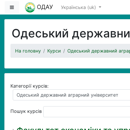
Перейти до головного вмісту
ОДАУ
Бокова панель
Українська ‎(uk)‎
Одеський державний
На головну
Курси
Одеський державний аграр
Категорії курсів:
Пошук курсів