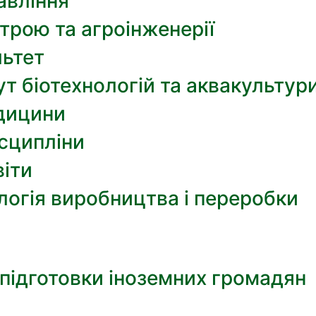
авління
трою та агроінженерії
льтет
т біотехнологій та аквакультур
дицини
сципліни
віти
огія виробництва і переробки
 підготовки іноземних громадян