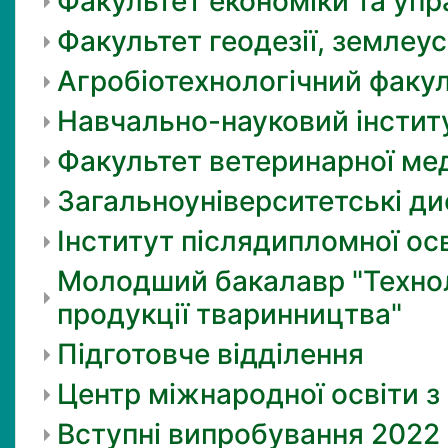
Факультет економіки та упр
Факультет геодезії, землеус
Агробіотехнологічний факу
Навчально-науковий інститу
Факультет ветеринарної ме
Загальноуніверситетські ди
Інститут післядипломної ос
Молодший бакалавр "Технол
продукції тваринництва"
Підготовче відділення
Центр міжнародної освіти з
Вступні випробування 2022