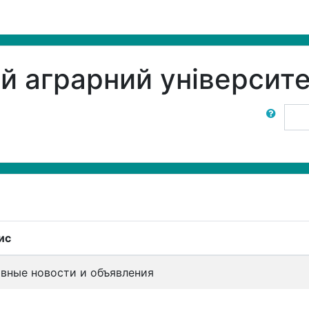
 аграрний університ
Пошук
ис
авные новости и объявления