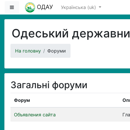
Перейти до головного вмісту
ОДАУ
Бокова панель
Українська ‎(uk)‎
Одеський державний
На головну
Форуми
Загальні форуми
Форум
Оп
Объявления сайта
Гл