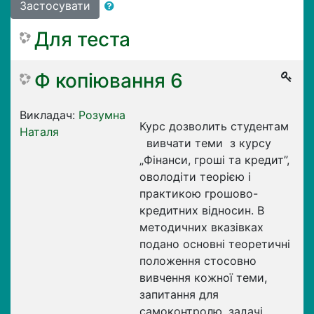
Застосувати
Для теста
Ф копіювання 6
Викладач:
Розумна
Курс дозволить студентам
Наталя
вивчати теми з курсу
„Фінанси, гроші та кредит”,
оволодіти теорією і
практикою грошово-
кредитних відносин. В
методичних вказівках
подано основні теоретичні
положення стосовно
вивчення кожної теми,
запитання для
самоконтролю, задачі,