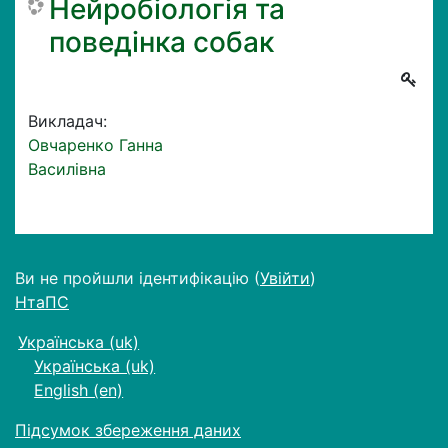
Нейробіологія та
поведінка собак
Викладач:
Овчаренко Ганна
Василівна
Ви не пройшли ідентифікацію (
Увійти
)
НтаПС
Українська ‎(uk)‎
Українська ‎(uk)‎
English ‎(en)‎
Підсумок збереження даних