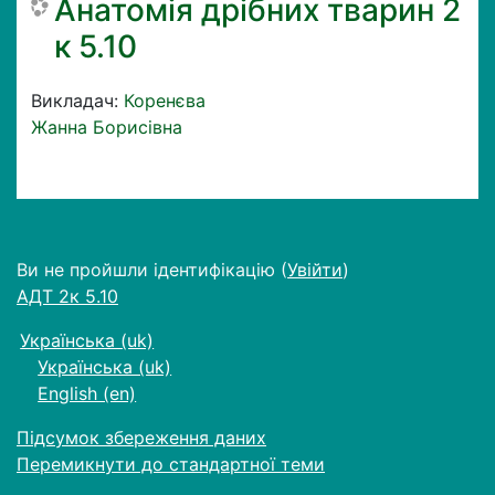
Анатомія дрібних тварин 2
к 5.10
Викладач:
Коренєва
Жанна Борисівна
Ви не пройшли ідентифікацію (
Увійти
)
АДТ 2к 5.10
Українська ‎(uk)‎
Українська ‎(uk)‎
English ‎(en)‎
Підсумок збереження даних
Перемикнути до стандартної теми