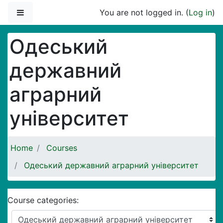
Skip to main content
Side panel
You are not logged in. (
Log in
)
Одеський
державний
аграрний
університет
Home
Courses
Одеський державний аграрний університет
Course categories: