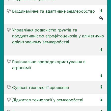
Біодинамічне та адаптивне землеробство
Управління родючістю грунтів та
продуктивністю агрофітоценозів у кліматично
орієнтованому землеробстві
Раціональне природокористування в
агрономії
Сучасні технології зрошення
Діджитал технології у землеробстві