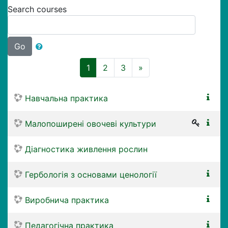
Search courses
Go
(current)
Next
1
2
3
»
Навчальна практика
Малопоширені овочеві культури
Діагностика живлення рослин
Гербологія з основами ценології
Виробнича практика
Педагогічна практика