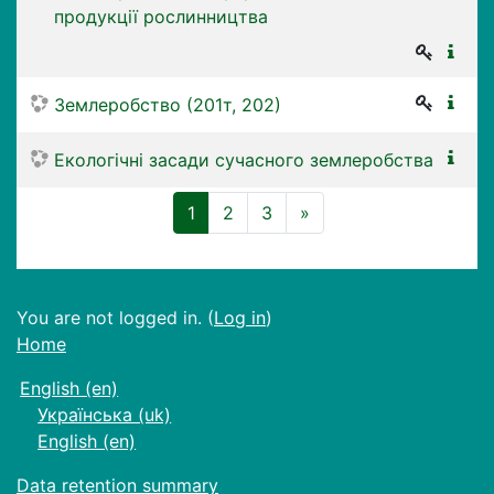
продукції рослинництва
Землеробство (201т, 202)
Екологічні засади сучасного землеробства
(current)
Next
1
2
3
»
You are not logged in. (
Log in
)
Home
English ‎(en)‎
Українська ‎(uk)‎
English ‎(en)‎
Data retention summary