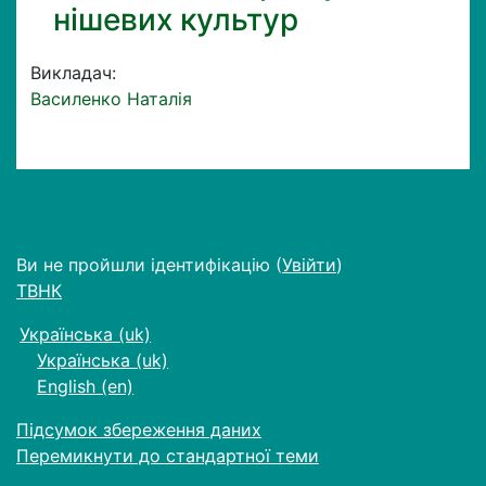
нішевих культур
Викладач:
Василенко Наталія
Ви не пройшли ідентифікацію (
Увійти
)
ТВНК
Українська ‎(uk)‎
Українська ‎(uk)‎
English ‎(en)‎
Підсумок збереження даних
Перемикнути до стандартної теми