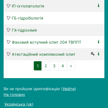
ІП-іхтіопатологія
ГБ-гідробіологія
ГХ-гідрохімія
Фаховий вступний іспит 204 ТВППТ
Атестаційний комплексний іспит
(поточний)
Далі
1
2
3
4
»
Ви не пройшли ідентифікацію (
Увійти
)
На головну
Українська ‎(uk)‎