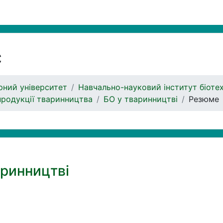
с
ний університет
Навчально-науковий інститут біоте
продукції тваринництва
БО у тваринництві
Резюме
аринництві