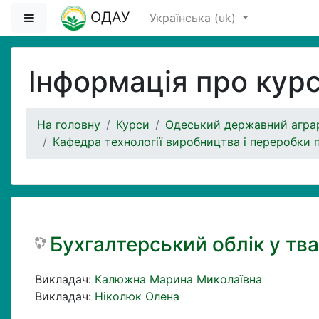
Перейти до головного вмісту
ОДАУ
Бокова панель
Українська ‎(uk)‎
Інформація про кур
На головну
Курси
Одеський державний аграр
Кафедра технології виробництва і переробки 
Бухгалтерський облік у тв
Викладач:
Калюжна Марина Миколаївна
Викладач:
Ніколюк Олена