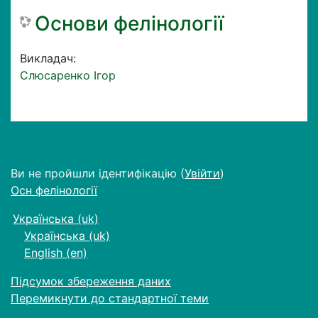
Основи фелінології
Викладач:
Слюсаренко Ігор
Ви не пройшли ідентифікацію (
Увійти
)
Осн фелінології
Українська ‎(uk)‎
Українська ‎(uk)‎
English ‎(en)‎
Підсумок збереження даних
Перемикнути до стандартної теми