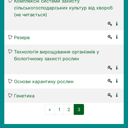
Комплексні системи захисту
сільськогосподарських культур від хвороб
(не читається)
Резерв
Технологія вирощування організмів у
біологічному захисті рослин
Основи карантину рослин
Генетика
Назад
(поточний)
«
1
2
3