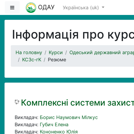
Перейти до головного вмісту
ОДАУ
Бокова панель
Українська ‎(uk)‎
Інформація про кур
На головну
Курси
Одеський державний аграр
КСЗс-гК
Резюме
Комплексні системи захис
Викладач:
Борис Наумович Мілкус
Викладач:
Губич Елена
Викладач:
Кононенко Юлія