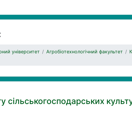
с
ний університет
Агробіотехнологічний факультет
К
ту сільськогосподарських культ