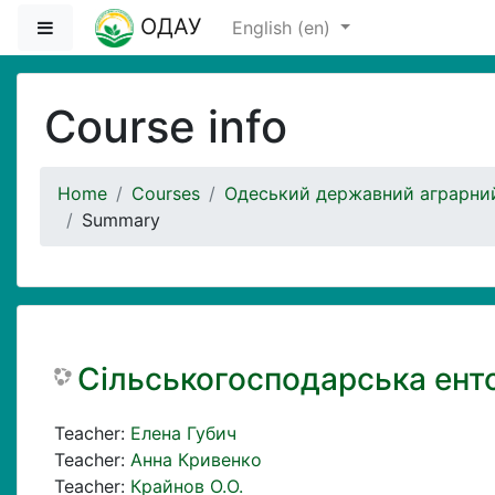
Skip to main content
ОДАУ
Side panel
English ‎(en)‎
Course info
Home
Courses
Одеський державний аграрний
Summary
Сільськогосподарська ент
Teacher:
Елена Губич
Teacher:
Анна Кривенко
Teacher:
Крайнов О.О.