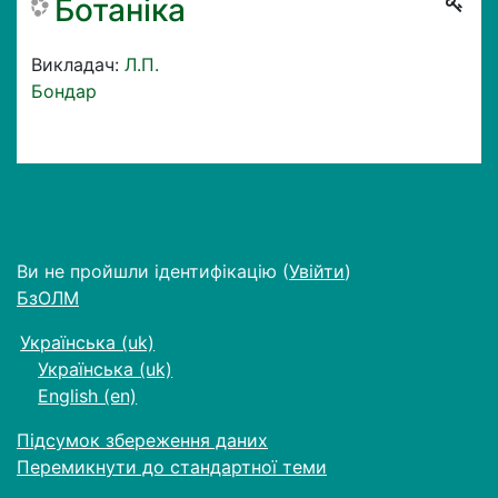
Ботаніка
Викладач:
Л.П.
Бондар
Ви не пройшли ідентифікацію (
Увійти
)
БзОЛМ
Українська ‎(uk)‎
Українська ‎(uk)‎
English ‎(en)‎
Підсумок збереження даних
Перемикнути до стандартної теми