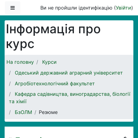
Перейти до головного вмісту
Бокова панель
Ви не пройшли ідентифікацію (
Увійти
)
Інформація про
курс
На головну
Курси
Одеський державний аграрний університет
Агробіотехнологічний факультет
Кафедра садівництва, виноградарства, біології
та хімії
БзОЛМ
Резюме