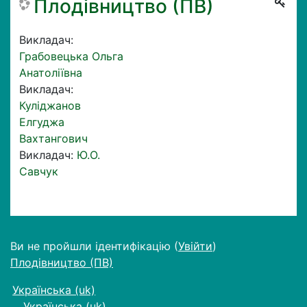
Плодівництво (ПВ)
Викладач:
Грабовецька Ольга
Анатоліївна
Викладач:
Куліджанов
Елгуджа
Вахтангович
Викладач:
Ю.О.
Савчук
Ви не пройшли ідентифікацію (
Увійти
)
Плодівництво (ПВ)
Українська ‎(uk)‎
Українська ‎(uk)‎