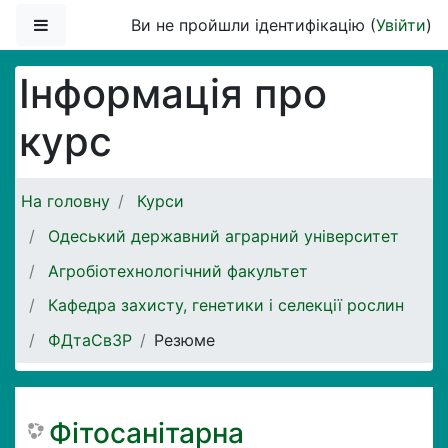
Перейти до головного вмісту
Бокова панель
Ви не пройшли ідентифікацію (
Увійти
)
Інформація про
курс
На головну
Курси
Одеський державний аграрний університет
Агробіотехнологічний факультет
Кафедра захисту, генетики і селекції рослин
ФДтаСвЗР
Резюме
Фітосанітарна