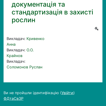
документація та
стандартизація в захисті
рослин
Викладач:
Кривенко
Анна
Викладач:
О.О.
Крайнов
Викладач:
Соломонов Руслан
Ви не пройшли ідентифікацію (
Увійти
)
ФДтаСвЗР