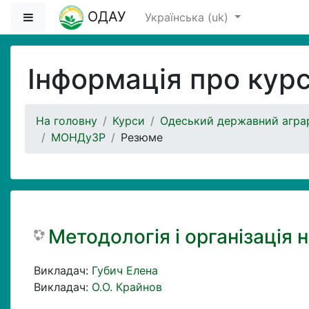
Перейти до головного вмісту
ОДАУ
Бокова панель
Українська ‎(uk)‎
Інформація про кур
На головну
Курси
Одеський державний аграр
МОНДуЗР
Резюме
Методологія і організація 
Викладач:
Губич Елена
Викладач:
О.О. Крайнов