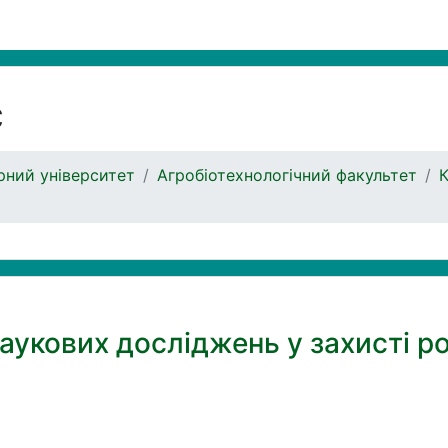
с
ний університет
Агробіотехнологічний факультет
К
наукових досліджень у захисті р