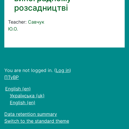
розсадництві
Teacher:
Савчук
Ю.О.
You are not logged in. (
Log in
)
ПТуВР
English ‎(en)‎
Українська ‎(uk)‎
English ‎(en)‎
Data retention summary
Switch to the standard theme