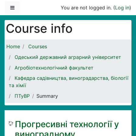
Skip to main content
Side panel
You are not logged in. (
Log in
)
Course info
Home
Courses
Одеський державний аграрний університет
Агробіотехнологічний факультет
Кафедра садівництва, виноградарства, біології
та хімії
ПТуВР
Summary
Прогресивні технології у
виноградному