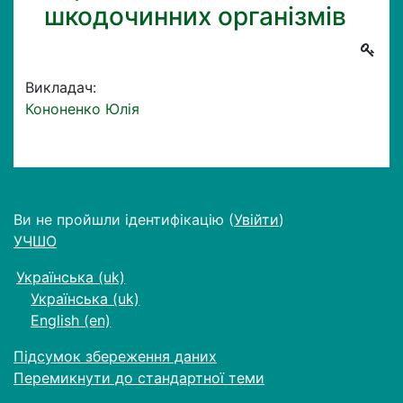
шкодочинних організмів
Викладач:
Кононенко Юлія
Ви не пройшли ідентифікацію (
Увійти
)
УЧШО
Українська ‎(uk)‎
Українська ‎(uk)‎
English ‎(en)‎
Підсумок збереження даних
Перемикнути до стандартної теми