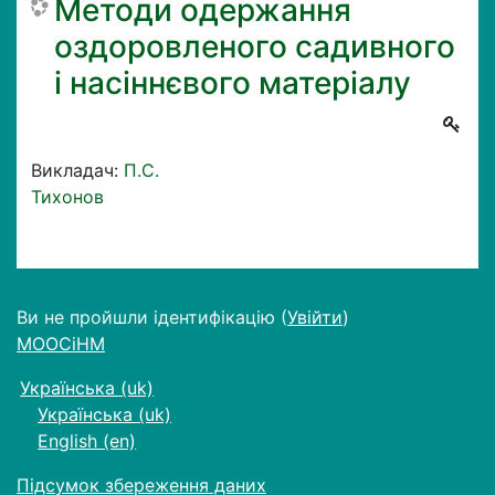
Методи одержання
оздоровленого садивного
і насіннєвого матеріалу
Викладач:
П.С.
Тихонов
Ви не пройшли ідентифікацію (
Увійти
)
МООСіНМ
Українська ‎(uk)‎
Українська ‎(uk)‎
English ‎(en)‎
Підсумок збереження даних