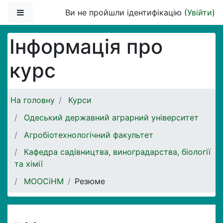
Перейти до головного вмісту
Бокова панель
Ви не пройшли ідентифікацію (
Увійти
)
Інформація про
курс
На головну
Курси
Одеський державний аграрний університет
Агробіотехнологічний факультет
Кафедра садівництва, виноградарства, біології
та хімії
МООСіНМ
Резюме