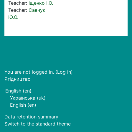
Teacher:
Іщенко І.О.
Teacher:
Савчук
Ю.О.
You are not logged in. (
Log in
)
Ягідництво
English ‎(en)‎
Українська ‎(uk)‎
English ‎(en)‎
Data retention summary
Switch to the standard theme