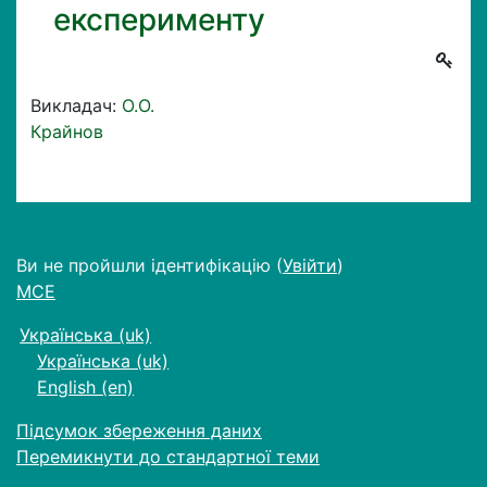
експерименту
Викладач:
О.О.
Крайнов
Ви не пройшли ідентифікацію (
Увійти
)
МСЕ
Українська ‎(uk)‎
Українська ‎(uk)‎
English ‎(en)‎
Підсумок збереження даних
Перемикнути до стандартної теми