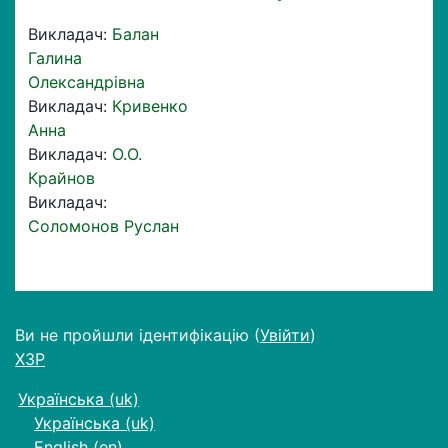
Викладач:
Балан
Галина
Олександрiвна
Викладач:
Кривенко
Анна
Викладач:
О.О.
Крайнов
Викладач:
Соломонов Руслан
Ви не пройшли ідентифікацію (
Увійти
)
ХЗР
Українська ‎(uk)‎
Українська ‎(uk)‎
English ‎(en)‎