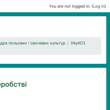
You are not logged in. (
Log in
)
дра польових і овочевих культур
УАуКОЗ
еробстві