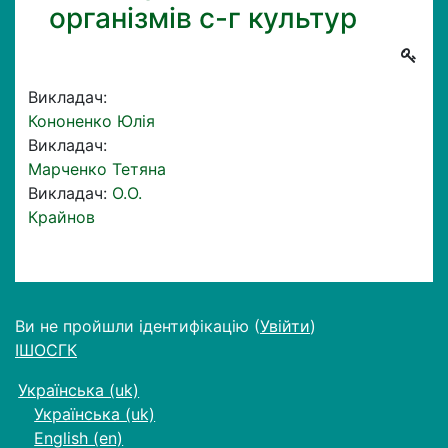
організмів с-г культур
Викладач:
Кононенко Юлія
Викладач:
Марченко Тетяна
Викладач:
О.О.
Крайнов
Ви не пройшли ідентифікацію (
Увійти
)
ІШОСГК
Українська ‎(uk)‎
Українська ‎(uk)‎
English ‎(en)‎