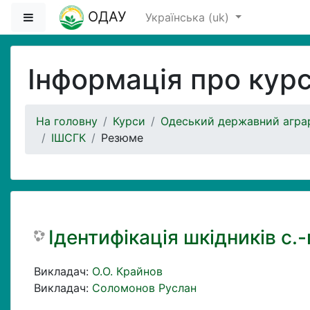
Перейти до головного вмісту
ОДАУ
Бокова панель
Українська ‎(uk)‎
Інформація про кур
На головну
Курси
Одеський державний аграр
ІШСГК
Резюме
Ідентифікація шкідників с.-
Викладач:
О.О. Крайнов
Викладач:
Соломонов Руслан