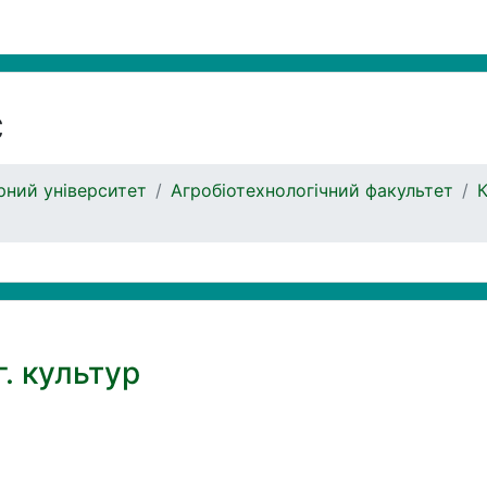
с
ний університет
Агробіотехнологічний факультет
К
г. культур