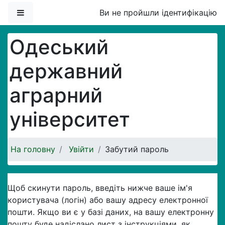
Перейти до головного вмісту
Бокова панель
Ви не пройшли ідентифікацію
Одеський
державний
аграрний
університет
На головну
Увійти
Забутий пароль
Щоб скинути пароль, введіть нижче ваше ім'я
користувача (логін) або вашу адресу електронної
пошти. Якщо ви є у базі даних, на вашу електронну
пошту буде надіслано лист з інструкціями, як