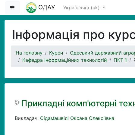
Перейти до головного вмісту
ОДАУ
Бокова панель
Українська ‎(uk)‎
Інформація про кур
На головну
Курси
Одеський державний аграр
Кафедра інформаційних технологій
ПКТ 1
Прикладні комп'ютерні техн
Викладач:
Сідамашвілі Оксана Олексіївна