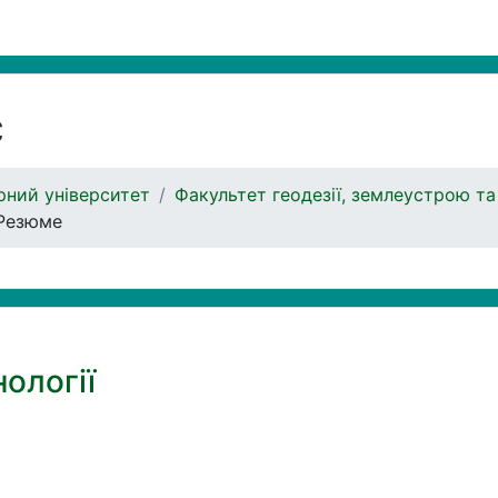
с
ний університет
Факультет геодезії, землеустрою та
Резюме
ології