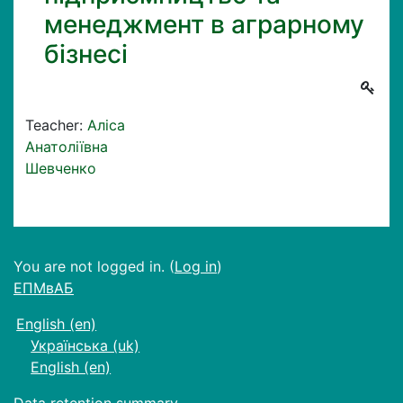
менеджмент в аграрному
бізнесі
Teacher:
Аліса
Анатоліївна
Шевченко
You are not logged in. (
Log in
)
ЕПМвАБ
English ‎(en)‎
Українська ‎(uk)‎
English ‎(en)‎