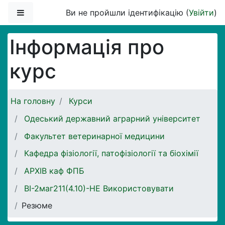
Перейти до головного вмісту
Бокова панель
Ви не пройшли ідентифікацію (
Увійти
)
Інформація про
курс
На головну
Курси
Одеський державний аграрний університет
Факультет ветеринарної медицини
Кафедра фізіології, патофізіології та біохімії
АРХІВ каф ФПБ
ВІ-2маг211(4.10)-НЕ Використовувати
Резюме