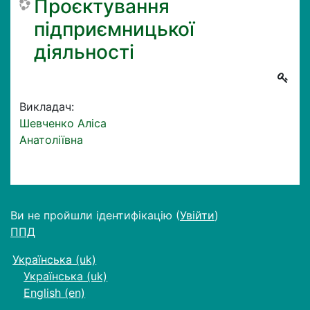
Проєктування
підприємницької
діяльності
Викладач:
Шевченко Аліса
Анатоліївна
Ви не пройшли ідентифікацію (
Увійти
)
ППД
Українська ‎(uk)‎
Українська ‎(uk)‎
English ‎(en)‎