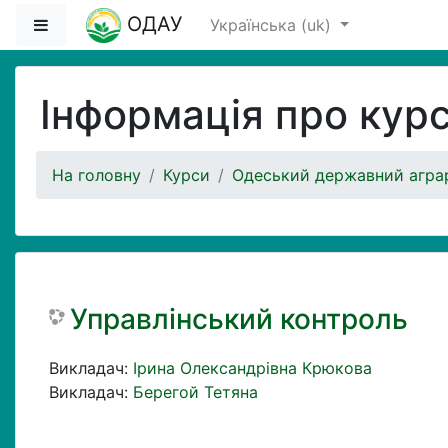
Перейти до головного вмісту
ОДАУ
Бокова панель
Українська ‎(uk)‎
Інформація про кур
На головну
Курси
Одеський державний аграр
Управлінський контроль
Викладач:
Ірина Олександрівна Крюкова
Викладач:
Берегой Тетяна