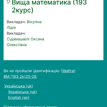
Вища математика (193
2курс)
Викладач:
Вікуліна
Лідія
Викладач:
Сідамашвілі Оксана
Олексіївна
Ви не пройшли ідентифікацію (
Увійти
)
ВМ (193 2к)25-26
Українська ‎(uk)‎
Українська ‎(uk)‎
English ‎(en)‎