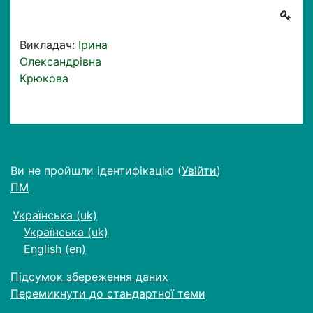
Викладач:
Ірина
Олександрівна
Крюкова
Ви не пройшли ідентифікацію (
Увійти
)
ПМ
Українська ‎(uk)‎
Українська ‎(uk)‎
English ‎(en)‎
Підсумок збереження даних
Перемикнути до стандартної теми