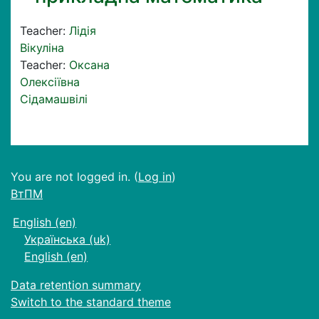
Teacher:
Лідія
Вікуліна
Teacher:
Оксана
Олексіївна
Сідамашвілі
You are not logged in. (
Log in
)
ВтПМ
English ‎(en)‎
Українська ‎(uk)‎
English ‎(en)‎
Data retention summary
Switch to the standard theme