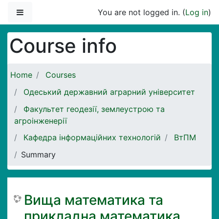
Skip to main content
Side panel
You are not logged in. (
Log in
)
Course info
Home
Courses
Одеський державний аграрний університет
Факультет геодезії, землеустрою та
агроінженерії
Кафедра інформаційних технологій
ВтПМ
Summary
Вища математика та
прикладна математика