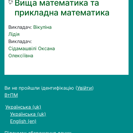
Вища математика та
прикладна математика
Викладач:
Вікуліна
Лідія
Викладач:
Сідамашвілі Оксана
Олексіївна
Ви не пройшли ідентифікацію (
Увійти
)
ВтПМ
Українська ‎(uk)‎
Українська ‎(uk)‎
English ‎(en)‎