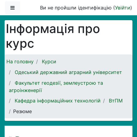
Перейти до головного вмісту
Бокова панель
Ви не пройшли ідентифікацію (
Увійти
)
Інформація про
курс
На головну
Курси
Одеський державний аграрний університет
Факультет геодезії, землеустрою та
агроінженерії
Кафедра інформаційних технологій
ВтПМ
Резюме