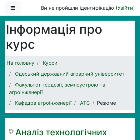
Перейти до головного вмісту
Бокова панель
Ви не пройшли ідентифікацію (
Увійти
)
Інформація про
курс
На головну
Курси
Одеський державний аграрний університет
Факультет геодезії, землеустрою та
агроінженерії
Кафедра агроінженерії
АТС
Резюме
Аналіз технологічних