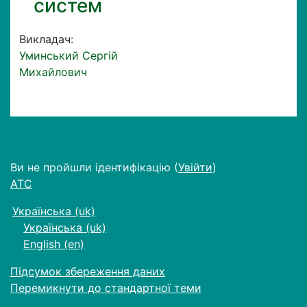
систем
Викладач:
Уминський Сергій
Михайлович
Ви не пройшли ідентифікацію (
Увійти
)
АТС
Українська ‎(uk)‎
Українська ‎(uk)‎
English ‎(en)‎
Підсумок збереження даних
Перемикнути до стандартної теми