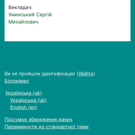
Викладач:
Уминський Сергій
Михайлович
Ви не пройшли ідентифікацію (
Увійти
)
Біопаливо
Українська ‎(uk)‎
Українська ‎(uk)‎
English ‎(en)‎
Підсумок збереження даних
Перемикнути до стандартної теми