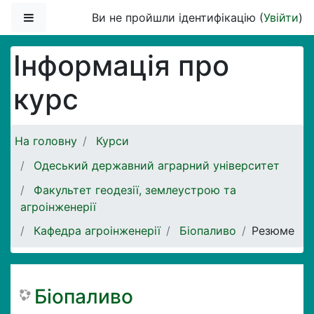
Перейти до головного вмісту
Бокова панель
Ви не пройшли ідентифікацію (
Увійти
)
Інформація про
курс
На головну
Курси
Одеський державний аграрний університет
Факультет геодезії, землеустрою та
агроінженерії
Кафедра агроінженерії
Біопаливо
Резюме
Біопаливо