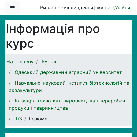
Перейти до головного вмісту
Бокова панель
Ви не пройшли ідентифікацію (
Увійти
)
Інформація про
курс
На головну
Курси
Одеський державний аграрний університет
Навчально-науковий інститут біотехнологій та
аквакультури
Кафедра технології виробництва і переробки
продукції тваринництва
ТіЗ
Резюме