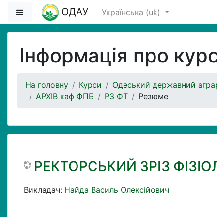
Перейти до головного вмісту
ОДАУ
Бокова панель
Українська ‎(uk)‎
Інформація про кур
На головну
Курси
Одеський державний аграр
АРХІВ каф ФПБ
РЗ ФТ
Резюме
РЕКТОРСЬКИЙ ЗРІЗ ФІЗІО
Викладач:
Найда Василь Олексійович