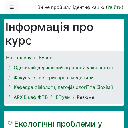
Перейти до головного вмісту
Бокова панель
Ви не пройшли ідентифікацію (
Увійти
)
Інформація про
курс
На головну
Курси
Одеський державний аграрний університет
Факультет ветеринарної медицини
Кафедра фізіології, патофізіології та біохімії
АРХІВ каф ФПБ
ЕПувм
Резюме
Екологічні проблеми у