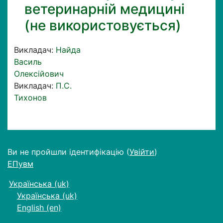
ветеринарній медицині
(не використовується)
Викладач:
Найда
Василь
Олексійович
Викладач:
П.С.
Тихонов
Ви не пройшли ідентифікацію (
Увійти
)
ЕПувм
Українська ‎(uk)‎
Українська ‎(uk)‎
English ‎(en)‎