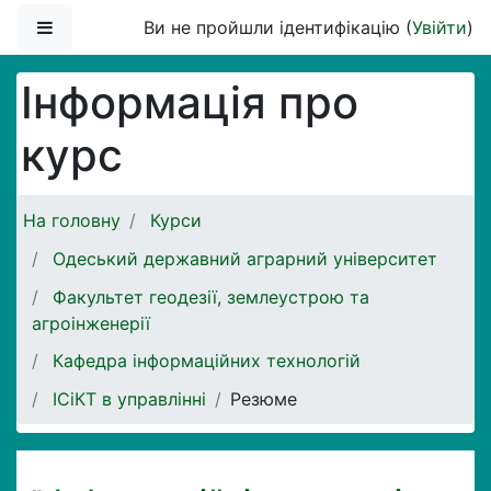
Перейти до головного вмісту
Бокова панель
Ви не пройшли ідентифікацію (
Увійти
)
Інформація про
курс
На головну
Курси
Одеський державний аграрний університет
Факультет геодезії, землеустрою та
агроінженерії
Кафедра інформаційних технологій
ІСіКТ в управлінні
Резюме