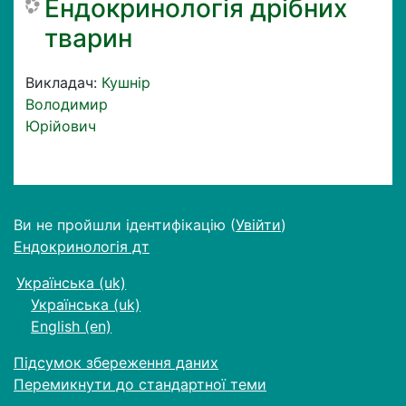
Ендокринологія дрібних
тварин
Викладач:
Кушнір
Володимир
Юрійович
Ви не пройшли ідентифікацію (
Увійти
)
Ендокринологія дт
Українська ‎(uk)‎
Українська ‎(uk)‎
English ‎(en)‎
Підсумок збереження даних
Перемикнути до стандартної теми