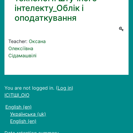
інтелекту_Облік і
оподаткування
Teacher:
Оксана
Олексіївна
Сідамашвілі
You are not logged in. (
Log in
)
ІСіТШІ_ОіО
English ‎(en)‎
Українська ‎(uk)‎
English ‎(en)‎