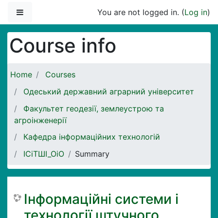
Skip to main content
Side panel
You are not logged in. (
Log in
)
Course info
Home
Courses
Одеський державний аграрний університет
Факультет геодезії, землеустрою та
агроінженерії
Кафедра інформаційних технологій
ІСіТШІ_ОіО
Summary
Інформаційні системи і
технології штучного