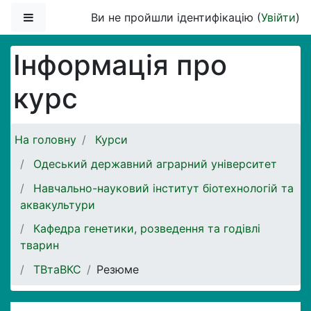
Перейти до головного вмісту
Бокова панель
Ви не пройшли ідентифікацію (
Увійти
)
Інформація про
курс
На головну
Курси
Одеський державний аграрний університет
Навчально-науковий інститут біотехнологій та
аквакультури
Кафедра генетики, розведення та годівлі
тварин
ТВтаВКС
Резюме