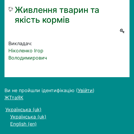
Живлення тварин та
якість кормів
Викладач:
Ніколенко Ігор
Володимирович
Ви не пройшли ідентифікацію (
Увійти
)
ЖТтаЯК
Українська ‎(uk)‎
Українська ‎(uk)‎
English ‎(en)‎