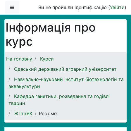
Перейти до головного вмісту
Бокова панель
Ви не пройшли ідентифікацію (
Увійти
)
Інформація про
курс
На головну
Курси
Одеський державний аграрний університет
Навчально-науковий інститут біотехнологій та
аквакультури
Кафедра генетики, розведення та годівлі
тварин
ЖТтаЯК
Резюме