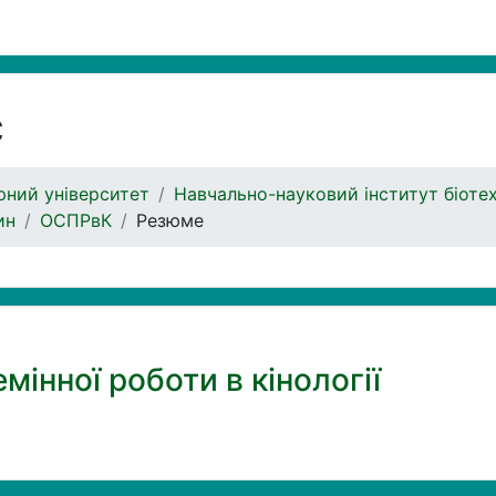
с
ний університет
Навчально-науковий інститут біоте
ин
ОСПРвК
Резюме
мінної роботи в кінології