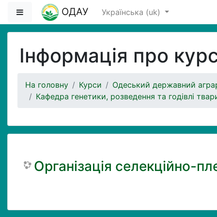
Перейти до головного вмісту
ОДАУ
Бокова панель
Українська ‎(uk)‎
Інформація про кур
На головну
Курси
Одеський державний аграр
Кафедра генетики, розведення та годівлі твар
Організація селекційно-пле